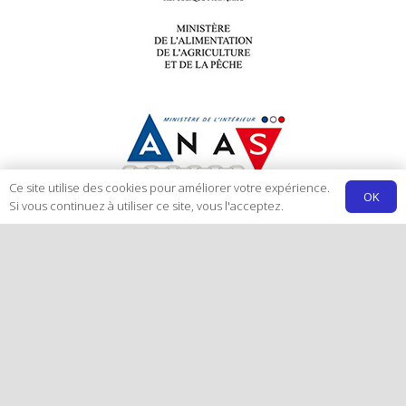
Ce site utilise des cookies pour améliorer votre expérience.
OK
Si vous continuez à utiliser ce site, vous l'acceptez.
ainsi qu’aux nombreuses TPE/PME,
associations, entreprises événementielles,
casinos, campings …
Suivez-nous